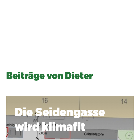
auch so: Für Begegnung, Begrünung,
Bewegung.“
Dieter Komendera
Beiträge von Dieter
Die Seidengasse
wird klimafit