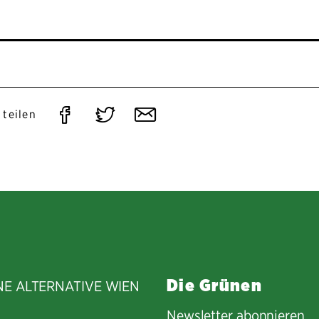
Auf
Auf
Per
 teilen
Facebook
Twitter
E-
teilen
teilen
Mail
teilen
Die Grünen
NE ALTERNATIVE WIEN
Newsletter abonnieren