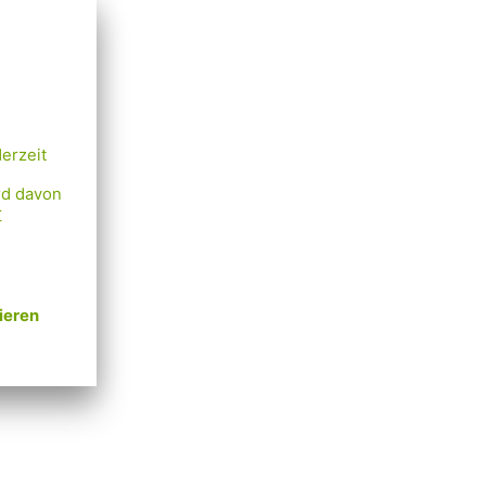
k
lg bei,
ende
en
und
stellung