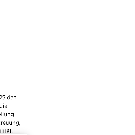
25 den
die
ellung
treuung,
ität.