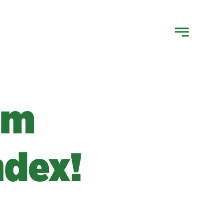
im
ndex!