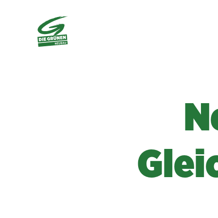
N
Glei