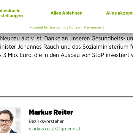
 erkennen und zu unterbrechen.
bau von StoP ist schon länger eine Grüne Forderung
ir freuen uns, dass dieses wichtige Projekt seit 1. S
 Neubau aktiv ist. Danke an unseren Gesundheits- u
inister Johannes Rauch und das Sozialministerium f
s 3 Mio. Euro, die in den Ausbau von StoP investiert
Markus Reiter
Bezirksvorsteher
markus.reiter@gruene.at