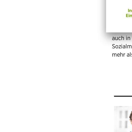
früh zu
Der Aus
Wien. W
auch in
Sozialm
mehr al