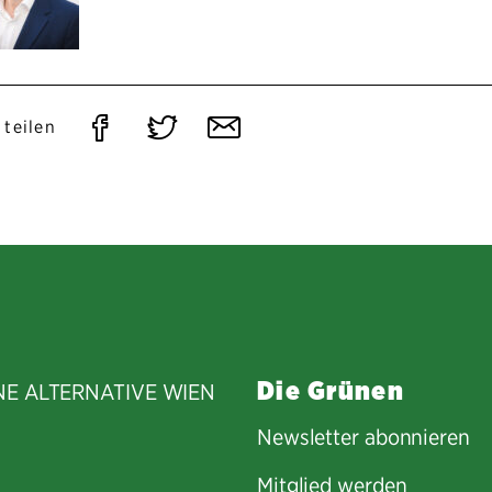
Auf
Auf
Per
 teilen
Facebook
Twitter
E-
teilen
teilen
Mail
teilen
Die Grünen
NE ALTERNATIVE WIEN
Newsletter abonnieren
Mitglied werden