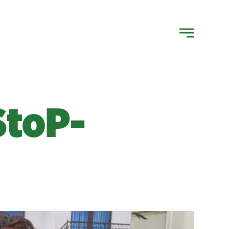
StoP-