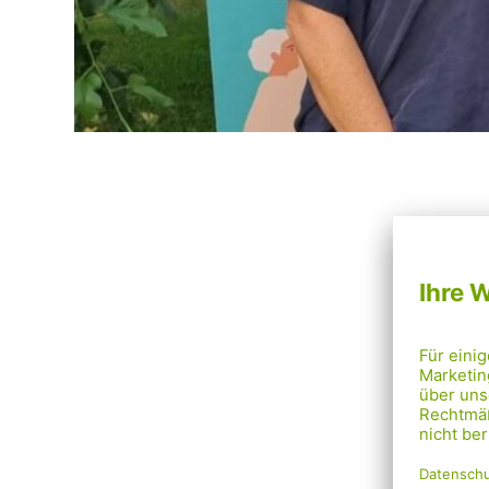
Mehr als
Misshan
durch d
Zuhause 
Genau h
Stadtte
Nachbar
Gewalt 