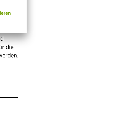
 in ganz
eptember
nd
ür die
 werden.