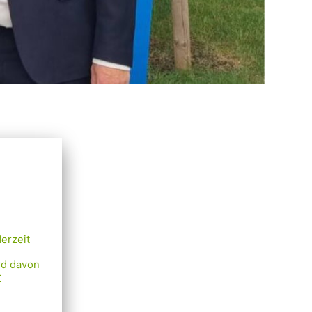
lle
ewalt
r
am
ewalt