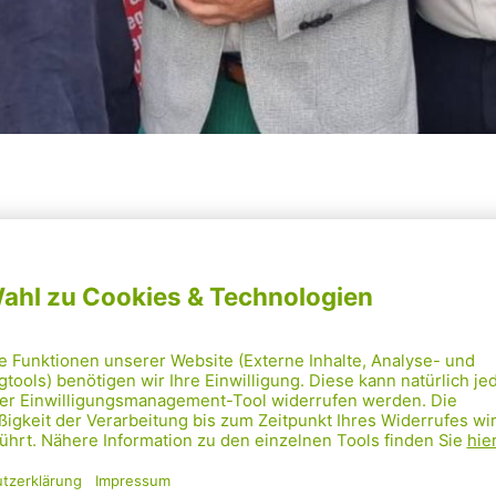
 jede 5. Frau hat bereits körperliche und/oder sexue
dlung durch ihren (Ex-)Partner erlebt. Psychische G
en (Ex-)Partner hat jede Dritte erfahren. Das eigene
ist oft der gefährlichste Ort für Frauen.
ier setzt das Gewaltpräventionsprojekt
StoP Wien –
ile ohne Partnergewalt
an: Am Wohnort und in de
schaft. Es geht darum, hinzuschauen und gemeins
zu verhindern. StoP informiert und hilft, häusliche G