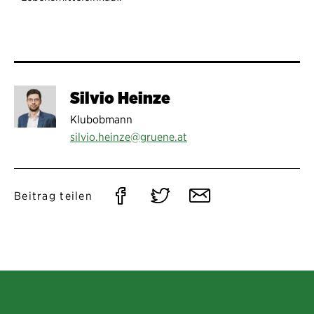
Silvio Heinze
Klubobmann
silvio.heinze@gruene.at
Auf
Auf
Per
Beitrag teilen
Facebook
Twitter
E-
teilen
teilen
Mail
teilen